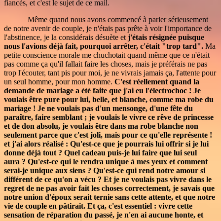
fiancés, et c'est le sujet de ce mail.
Même quand nous avons commencé à parler sérieusement
de notre avenir de couple, je n'étais pas prête à voir l'importance de
l'abstinence, je la considérais désuète et
j'étais résignée puisque
nous l'avions déjà fait, pourquoi arrêter, c'était "trop tard".
Ma
petite conscience morale me chuchotait quand même que ce n'était
pas comme ça qu'il fallait faire les choses, mais je préférais ne pas
trop l'écouter, tant pis pour moi, je ne vivrais jamais ça, l'attente pour
un seul homme, pour mon homme.
C'est réellement quand la
demande de mariage a été faite que j'ai eu l'électrochoc ! Je
voulais être pure pour lui, belle, et blanche, comme ma robe du
mariage ! Je ne voulais pas d'un mensonge, d'une fête du
paraître, faire semblant ; je voulais le vivre ce rêve de princesse
et de don absolu, je voulais être dans ma robe blanche non
seulement parce que c'est joli, mais pour ce qu'elle représente !
et j'ai alors réalisé : Qu'est-ce que je pourrais lui offrir si je lui
donne déjà tout ? Quel cadeau puis-je lui faire que lui seul
aura ? Qu'est-ce qui le rendra unique à mes yeux et comment
serai-je unique aux siens ? Qu'est-ce qui rend notre amour si
différent de ce qu'on a vécu ? Et je ne voulais pas vivre dans le
regret de ne pas avoir fait les choses correctement, je savais que
notre union d'époux serait ternie sans cette attente, et que notre
vie de couple en pâtirait. Et ça, c'est essentiel : vivre cette
sensation de réparation du passé, je n'en ai aucune honte, et