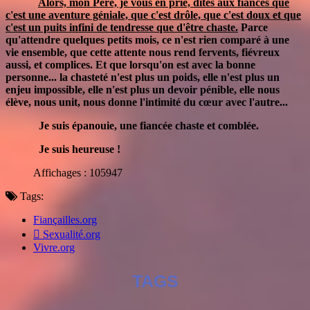
Alors, mon Père, je vous en prie, dites aux fiancés que
c'est une aventure géniale, que c'est drôle, que c'est doux et que
c'est un puits infini de tendresse que d'être chaste.
Parce
qu'attendre quelques petits mois, ce n'est rien comparé à une
vie ensemble, que cette attente nous rend fervents, fiévreux
aussi, et complices. Et que lorsqu'on est avec la bonne
personne... la chasteté n'est plus un poids, elle n'est plus un
enjeu impossible, elle n'est plus un devoir pénible, elle nous
élève, nous unit, nous donne l'intimité du c
œur avec l'autre...
Je suis épanouie, une fiancée chaste et comblée.
Je suis heureuse !
Affichages : 105947
Tags:
Fiançailles.org
Sexualité.org
Vivre.org
TAGS