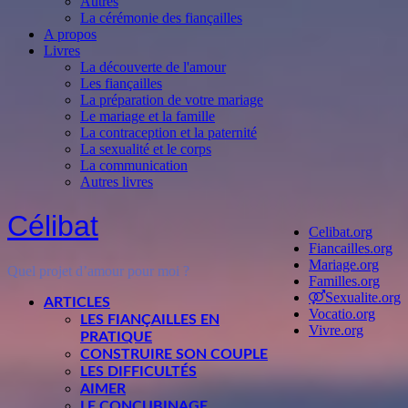
Autres
La cérémonie des fiançailles
A propos
Livres
La découverte de l'amour
Les fiançailles
La préparation de votre mariage
Le mariage et la famille
La contraception et la paternité
La sexualité et le corps
La communication
Autres livres
Célibat
Celibat.org
Fiancailles.org
Mariage.org
Quel projet d’amour pour moi ?
Familles.org
Sexualite.org
ARTICLES
Vocatio.org
LES FIANÇAILLES EN
Vivre.org
PRATIQUE
CONSTRUIRE SON COUPLE
LES DIFFICULTÉS
AIMER
LE CONCUBINAGE