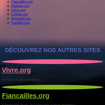
Fiançailles.org
Mariage.org
Vivre.org
Célibat.org
Sexualité.org
Familles.org
DÉCOUVREZ NOS AUTRES SITES
Vivre.org
Servir la vie passionnément !
Fiancailles.org
S'émerveiller de soi, de l'autre pour avancer ensemble !