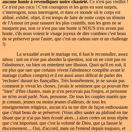
aucune honte à revendiquer notre chasteté.
Ce n'est pas vieillot !
Ce n'est pas cucu ! C'est courageux et les gens en sont surpris,
s’interrogent, nous interrogent, et dans ce monde où le corps est
abîmé, exhibé, objet, il est temps de faire de notre corps un témoin
de l'Amour (et pour rassurer les plus craintifs, non les gens ne se
moquent pas, non ce n'est pas une honte si NOUS n'en avons pas
honte, s'ils nous voient le visage joyeux de dire combien c'est beau
de se préserver pour l'autre, que c'est un cadeau rare et un challenge
!)
La sexualité avant le mariage est, il faut le reconnaître, assez
tabou : soit on n'ose pas aborder la question, soit on ne croit pas en
l'abstinence, ou bien on entretient une illusion. Quoi qu'il en soit, il
est plus que rare que certains vivent l'abstinence complète avant le
mariage (cathos compris) et il est aussi assez délicat de parler des
'rechutes' durant les fiançailles. Très honnêtement, je ne savais pas
comment je vivrai les choses, j'avais le sentiment que ça pouvait être
"bien" d'être chastes, mais je n'en percevais pas l'enjeu, et personne
ne m'en avait parlé. Non, personne. De tous les couples mariés que
je connais, jeunes ou moins jeunes d'ailleurs, de tous les
enseignements religieux, aucun n'a su me dire de façon enthousiaste
que c'était beau de se préserver. (Vous allez sauter au plafond en me
disant que je n'ai pas bien écouté alors...) alors certes on nous répète
que c'est important, que c'est la volonté de Dieu, que ça fausse le
discernement.... Oui, d'accord, mais on l'entend depuis toujours, et