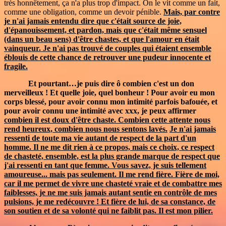
très honnêtement, ça n'a plus trop d'impact. On le vit comme un fait,
comme une obligation, comme un devoir pénible.
Mais, par contre
je n'ai jamais entendu dire que c'était source de joie,
d'épanouissement, et pardon, mais que c'était même sensuel
(dans un beau sens) d'être chastes, et que l'amour en était
vainqueur. Je n'ai pas trouvé de couples qui étaient ensemble
éblouis de cette chance de retrouver une pudeur innocente et
fragile.
Et pourtant…je puis dire ô combien c'est un don
merveilleux ! Et quelle joie, quel bonheur ! Pour avoir eu mon
corps blessé, pour avoir connu mon intimité parfois bafouée, et
pour avoir connu une intimité avec xxx, je peux affirmer
combien il est doux d'être chaste. Combien cette attente nous
rend heureux, combien nous nous sentons lavés.
Je n'ai jamais
ressenti de toute ma vie autant de respect de la part d'un
homme. Il ne me dit rien à ce propos, mais ce choix, ce respect
de chasteté, ensemble, est la plus grande marque de respect que
j'ai ressenti en tant que femme. Vous savez, je suis tellement
amoureuse... mais pas seulement. Il me rend fière. Fière de moi,
car il me permet de vivre une chasteté vraie et de combattre mes
faiblesses, je ne me suis jamais autant sentie en contrôle de mes
pulsions, je me redécouvre ! Et fière de lui, de sa constance, de
son soutien et de sa volonté qui ne faiblit pas. Il est mon pilier.