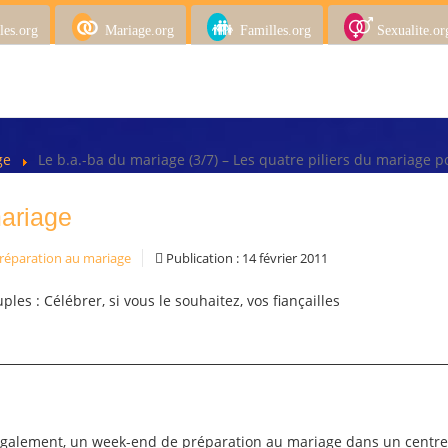
les.org
Mariage.org
Familles.org
Sexualite.or
age
Le b.a.-ba du mariage (3/7) – Les quatre piliers du mariage 
mariage
réparation au mariage
Publication : 14 février 2011
ples : Célébrer, si vous le souhaitez, vos fiançailles
 également, un week-end de préparation au mariage dans un centre