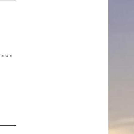
aximum