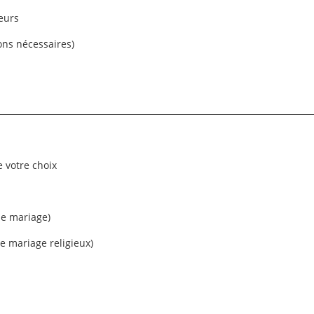
eurs
ions nécessaires)
 votre choix
le mariage)
le mariage religieux)