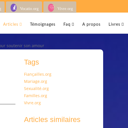
g
Vocatio.org
Vivre.org
Articles
Témoignages
Faq
A propos
Livres
pour soutenir son amour
Tags
Fiançailles.org
Mariage.org
Sexualité.org
Familles.org
Vivre.org
Articles similaires