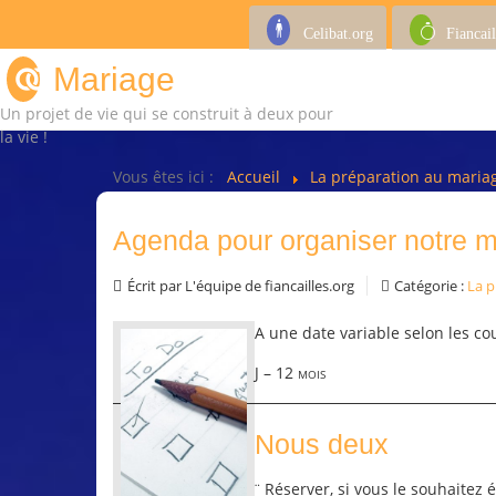
Celibat.org
Fiancail
Mariage
Un projet de vie qui se construit à deux pour
la vie !
Vous êtes ici :
Accueil
La préparation au mari
Agenda pour organiser notre 
Écrit par
L'équipe de fiancailles.org
Catégorie :
La p
A une date variable selon les cou
J – 12 mois
Nous deux
Réserver, si vous le souhaitez
¨