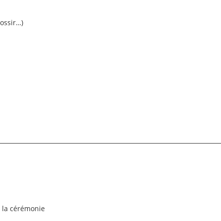
rossir…)
r la cérémonie