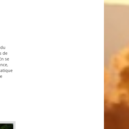
 du
s de
En se
ance,
ratique
de