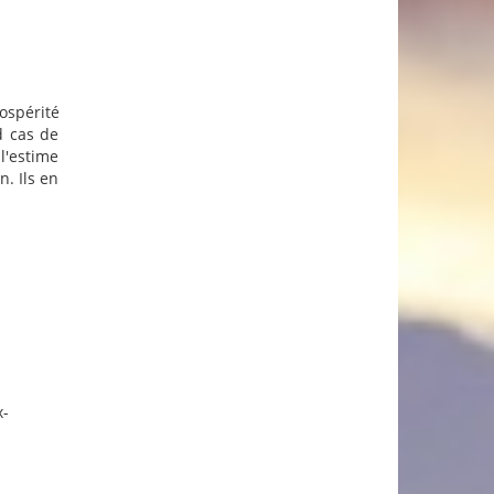
ospérité
d cas de
l'estime
. Ils en
x-