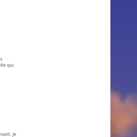
us
lle qui
nant. Je