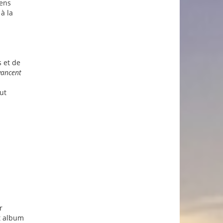
sens
à la
 et de
vancent
ut
r
et album