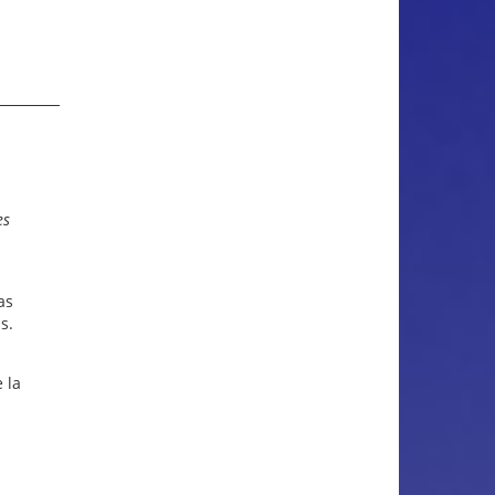
es
as
s.
 la