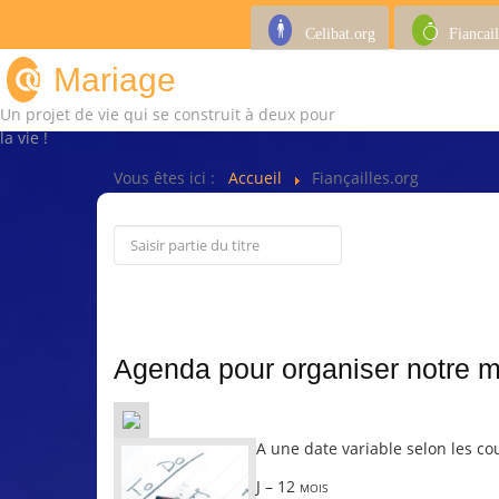
Celibat.org
Fiancail
Mariage
Un projet de vie qui se construit à deux pour
la vie !
Vous êtes ici :
Accueil
Fiançailles.org
Agenda pour organiser notre 
A une date variable selon les cou
J – 12 mois