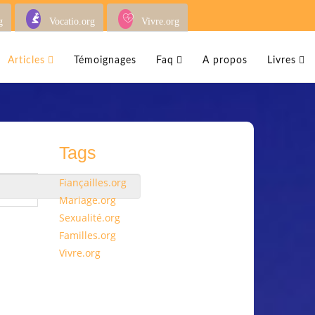
g
Vocatio.org
Vivre.org
Articles
Témoignages
Faq
A propos
Livres
Tags
Fiançailles.org
Mariage.org
Sexualité.org
Familles.org
Vivre.org