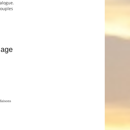
alogue.
 couples
iage
 faisons