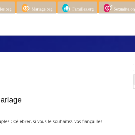
les.org
Mariage.org
Familles.org
Sexualite.or
mariage
ples : Célébrer, si vous le souhaitez, vos fiançailles