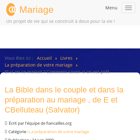
Mariage
Menu
Toggl
navig
Un projet de vie qui se construit à deux pour la vie !
Vous êtes ici :
Accueil
Livres
La préparation de votre mariage
Et si on se mariait ? Comment savoir si on est prêt
La Bible dans le couple et dans la
préparation au mariage , de E et
CBelluteau (Salvator)
Écrit par
l'équipe de fiancailles.org
Catégorie :
La préparation de votre mariage
Publication : 24 juin 2009