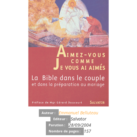
Emmanuel Belluteau
Auteur :
Salvator
Editeur :
28/09/2004
Parution :
157
Nombre de pages :