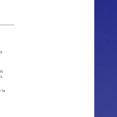
es
as
s.
 la