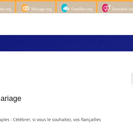
les.org
Mariage.org
Familles.org
Sexualite.or
mariage
ples : Célébrer, si vous le souhaitez, vos fiançailles