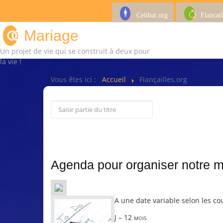
Celibat.org
Fiancail
Mariage
Un projet de vie qui se construit à deux pour
la vie !
Vous êtes ici :
Accueil
Fiançailles.org
Agenda pour organiser notre 
A une date variable selon les cou
J – 12 mois