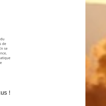
 du
s de
En se
ance,
ratique
de
us !