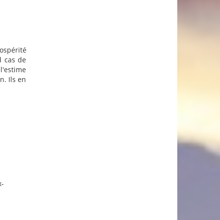
ospérité
d cas de
l'estime
. Ils en
x-