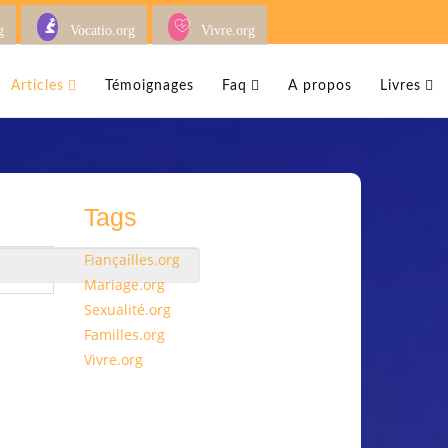
g
Vocatio.org
Vivre.org
Articles
Témoignages
Faq
A propos
Livres
Tags
Fiançailles.org
Mariage.org
Sexualité.org
Familles.org
Vivre.org