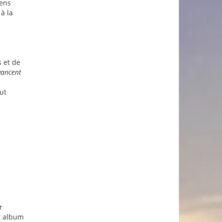
sens
à la
 et de
vancent
ut
r
et album