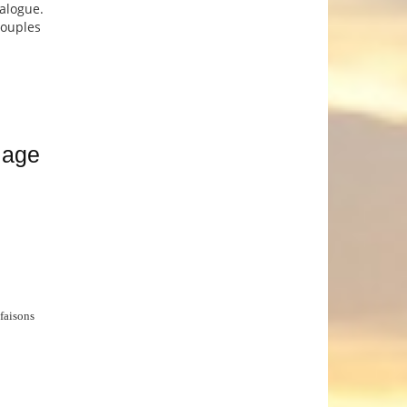
alogue.
 couples
iage
 faisons