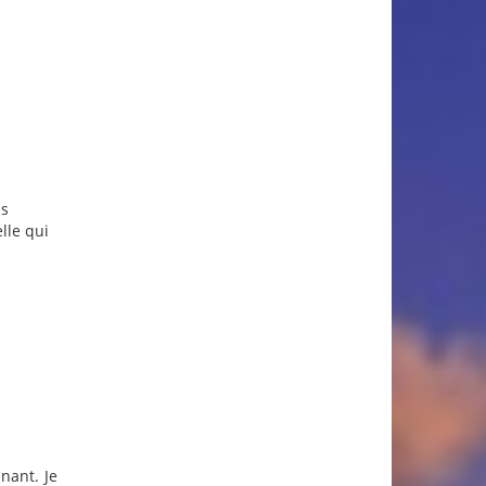
us
lle qui
nant. Je