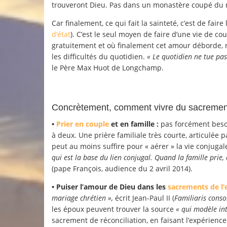
trouveront Dieu. Pas dans un monastère coupé du mo
Car finalement, ce qui fait la sainteté, c’est de fai
d’état
). C’est le seul moyen de faire d’une vie de c
gratuitement et où finalement cet amour déborde, 
les difficultés du quotidien.
« Le quotidien ne tue pa
le Père Max Huot de Longchamp.
Concrètement, comment vivre du sacremen
•
Prier en couple
et en famille :
pas forcément besoi
à deux. Une prière familiale très courte, articulée p
peut au moins suffire pour « aérer » la vie conjugale 
qui est la base du lien conjugal. Quand la famille prie,
(pape François, audience du 2 avril 2014).
• Puiser l’amour de Dieu dans les
sacrements de l’
mariage chrétien »,
écrit Jean-Paul II (
Familiaris conso
les époux peuvent trouver la source
« qui modèle in
sacrement de réconciliation, en faisant l’expérienc