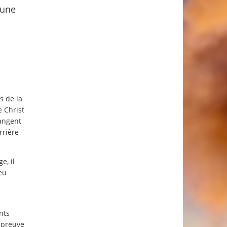
 une
s de la
e Christ
hangent
rrière
e, il
eu
nts
’épreuve