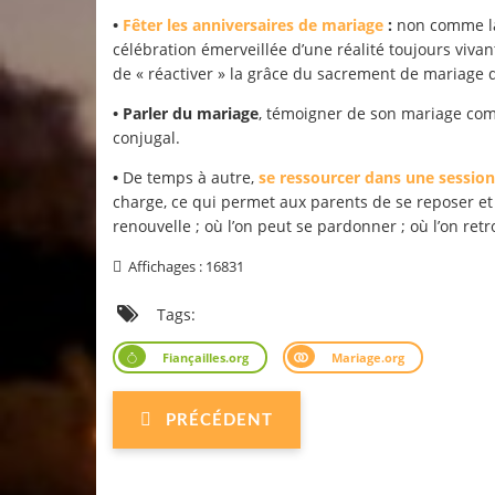
•
Fêter les anniversaires de mariage
:
non comme la
célébration émerveillée d’une réalité toujours viva
de « réactiver » la grâce du sacrement de mariage q
• Parler du mariage
, témoigner de son mariage comm
conjugal.
•
De temps à autre,
se ressourcer dans une session
charge, ce qui permet aux parents de se reposer et d
renouvelle ; où l’on peut se pardonner ; où l’on retr
Affichages : 16831
Tags:
Fiançailles.org
Mariage.org
PRÉCÉDENT