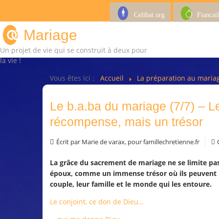
Celibat.org
Fiancail
Mariage
Un projet de vie qui se construit à deux pour
la vie !
Vous êtes ici :
Accueil
La préparation au mari
Le b.a.ba du mariage (7/7) – L
récompense, mais un trésor
Écrit par
Marie de varax, pour famillechretienne.fr
C
La grâce du sacrement de mariage ne se limite pas 
époux, comme un immense trésor où ils peuvent pu
couple, leur famille et le monde qui les entoure.
Le conjoint, ce don de Dieu…