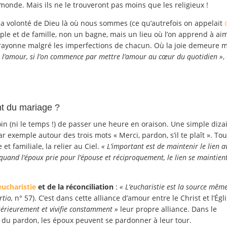
nde. Mais ils ne le trouveront pas moins que les religieux !
re la volonté de Dieu là où nous sommes (ce qu’autrefois on appelait
ouple et de famille, non un bagne, mais un lieu où l’on apprend à ai
rayonne malgré les imperfections de chacun. Où la joie demeure 
s l’amour, si l’on commence par mettre l’amour au cœur du quotidien »
,
t du mariage ?
n (ni le temps !) de passer une heure en oraison. Une simple dizai
ar exemple autour des trois mots « Merci, pardon, s’il te plaît ». Tou
et familiale, la relier au Ciel.
« L’important est de maintenir le lien a
 quand l’époux prie pour l’épouse et réciproquement, le lien se maintien
eucharistie
et de la réconciliation
:
« L’eucharistie est la source mêm
rtio,
n° 57). C’est dans cette alliance d’amour entre le Christ et l’Égl
térieurement et vivifie constamment »
leur propre alliance. Dans le
e du pardon, les époux peuvent se pardonner à leur tour.