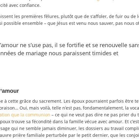
icité avec confiance.
sent les premières fêlures, plutôt que de s’affoler, de fuir ou de l
– si possible ensemble – que Jésus est venu nous sauver, pas nous of
l’amour ne s’use pas, il se fortifie et se renouvelle san
années de mariage nous paraissent timides et
 l’amour
e à cette grâce du sacrement. Les époux pourraient parfois être t
oraison… Oui, mais voilà, telle n’est pas, fondamentalement, la voc
plation que la communion
– ce qui ne veut pas dire ne pas prier du to
poux trouve sa fécondité dans la famille vécue avec amour. Et c’est
passage qui ne semble jamais diminuer, les dossiers au travail compl
auvre prière familiale perturbée par le petit dernier, que les conjo