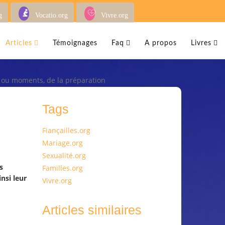
g
Vocatio.org
Vivre.org
Articles
Témoignages
Faq
A propos
Livres
, ou moments, de la préparation
Tags
Fiançailles.org
Mariage.org
Sexualité.org
s
Familles.org
nsi leur
Vivre.org
Articles similaires