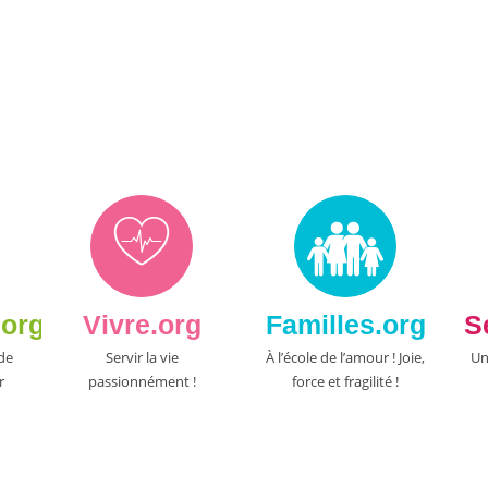
.org
Vivre.org
Familles.org
S
 de
Servir la vie
À l’école de l’amour ! Joie,
Un
r
passionnément !
force et fragilité !