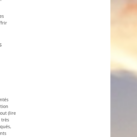
es
frir
s
entés
ation
ut (lire
 très
iqués,
ints