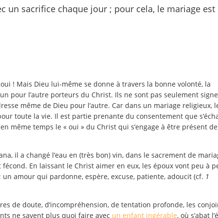
 un sacrifice chaque jour ; pour cela, le mariage est
, oui ! Mais Dieu lui-même se donne à travers la bonne volonté, la
l’un pour l’autre porteurs du Christ. Ils ne sont pas seulement signe
dresse même de Dieu pour l’autre. Car dans un mariage religieux, l
pour toute la vie. Il est partie prenante du consentement que s’éc
est en même temps le « oui » du Christ qui s’engage à être présent de
a, il a changé l’eau en (très bon) vin, dans le sacrement de mariag
écond. En laissant le Christ aimer en eux, les époux vont peu à p
; un amour qui pardonne, espère, excuse, patiente, adoucit (cf.
1
eures de doute, d’incompréhension, de tentation profonde, les conjoi
nts ne savent plus quoi faire avec
un enfant ingérable
, où s’abat l