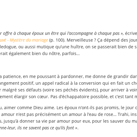
eur offre à chaque époux un être qui l’accompagne à chaque pas »,
écrive
uvé - Mystère du mariage
(p. 100). Merveilleuse ? Ça dépend des jour
ledogue, ou aussi mutique qu’une huître, on se passerait bien de 
ait également bien du nôtre, parfois…
 ma patience, en me poussant à pardonner, me donne de grandir da
angement positif, un appel radical à la conversion qui en fait un c
r malgré ses défauts (voire ses péchés évidents), pour arriver à voi
rement élargir son cœur. Pas d’échappatoire possible, et c’est tant 
u, aimer comme Dieu aime. Les époux n’ont-ils pas promis, le jour 
et amour n’est pas précisément un amour à l’eau de rose… Trahi, ins
s, jusqu’à donner sa vie par amour pour eux, pour les sauver du ma
ne-leur, ils ne savent pas ce qu’ils font »
.