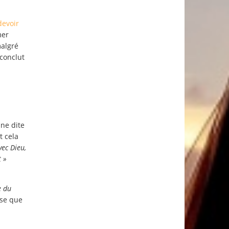
devoir
mer
malgré
 conclut
ne dite
t cela
vec Dieu,
t »
e du
ise que