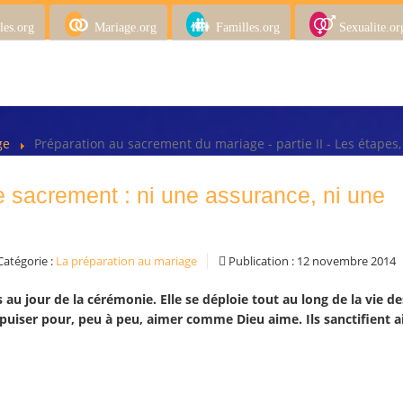
les.org
Mariage.org
Familles.org
Sexualite.or
age
Préparation au sacrement du mariage - partie II - Les étapes
e sacrement : ni une assurance, ni une
atégorie :
La préparation au mariage
Publication : 12 novembre 2014
au jour de la cérémonie. Elle se déploie tout au long de la vie de
iser pour, peu à peu, aimer comme Dieu aime. Ils sanctifient ai