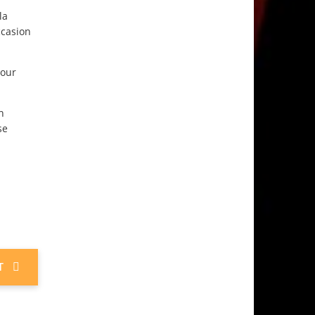
la
ccasion
mour
n
se
T