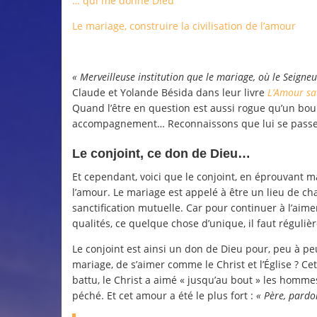
… qui me donne Dieu
Le mariage, construire la civilisation de l’amour
« Merveilleuse institution que le mariage, où le Seign
Claude et Yolande Bésida dans leur livre
L’Amour sa
Quand l’être en question est aussi rogue qu’un bou
accompagnement… Reconnaissons que lui se passer
Le conjoint, ce don de Dieu…
Et cependant, voici que le conjoint, en éprouvant
l’amour. Le mariage est appelé à être un lieu de ch
sanctification mutuelle. Car pour continuer à l’aime
qualités, ce quelque chose d’unique, il faut réguliè
Le conjoint est ainsi un don de Dieu pour, peu à pe
mariage, de s’aimer comme le Christ et l’Église ? C
battu, le Christ a aimé « jusqu’au bout » les homme
péché. Et cet amour a été le plus fort :
« Père, pardon