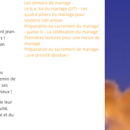
Les témoins de mariage
Le b.a.-ba du mariage (2/7) – Les
quatre piliers du mariage pour
soutenir son amour
Préparation au sacrement du mariage
nt Jean-
- partie III - La célébration du mariage
Premières lectures pour une messe de
s !
mariage
son
Préparation au sacrement de mariage
: une priorité absolue !
ns
hemin de
r ses
mieux !
de leur
ulté,
l et du