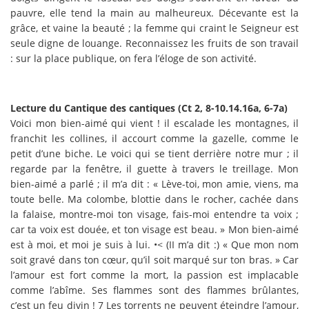
pauvre, elle tend la main au malheureux. Décevante est la
grâce, et vaine la beauté ; la femme qui craint le Seigneur est
seule digne de louange. Reconnaissez les fruits de son travail
: sur la place publique, on fera l’éloge de son activité.
Lecture du Cantique des cantiques (Ct 2, 8-10.14.16a, 6-7a)
Voici mon bien-aimé qui vient ! il escalade les montagnes, il
franchit les collines, il accourt comme la gazelle, comme le
petit d’une biche. Le voici qui se tient derrière notre mur ; il
regarde par la fenêtre, il guette à travers le treillage. Mon
bien-aimé a parlé ; il m’a dit : « Lève-toi, mon amie, viens, ma
toute belle. Ma colombe, blottie dans le rocher, cachée dans
la falaise, montre-moi ton visage, fais-moi entendre ta voix ;
car ta voix est douée, et ton visage est beau. » Mon bien-aimé
est à moi, et moi je suis à lui. •< (II m’a dit :) « Que mon nom
soit gravé dans ton cœur, qu’il soit marqué sur ton bras. » Car
l’amour est fort comme la mort, la passion est implacable
comme l’abîme. Ses flammes sont des flammes brûlantes,
c’est un feu divin ! 7 Les torrents ne peuvent éteindre l’amour,