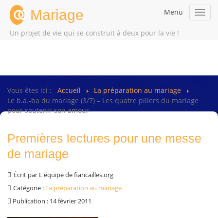
Mariage
Menu
Toggl
navig
Un projet de vie qui se construit à deux pour la vie !
Vous êtes ici :
Accueil
La préparation au mariage
Le b.a.-ba du mariage (3/7) – Les quatre piliers du mariage
pour soutenir son amour
Premières lectures pour une messe
de mariage
Écrit par
L'équipe de fiancailles.org
Catégorie :
La préparation au mariage
Publication : 14 février 2011