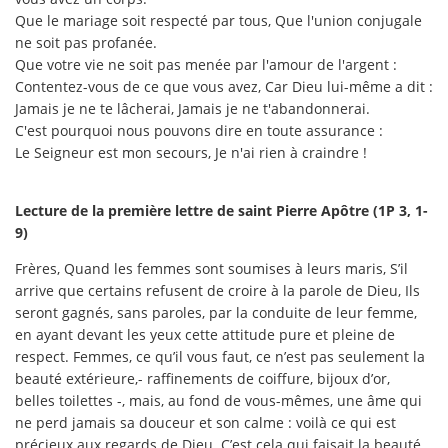
Que le mariage soit respecté par tous, Que l'union conjugale
ne soit pas profanée.
Que votre vie ne soit pas menée par l'amour de l'argent :
Contentez-vous de ce que vous avez, Car Dieu lui-même a dit :
Jamais je ne te lâcherai, Jamais je ne t'abandonnerai.
C'est pourquoi nous pouvons dire en toute assurance :
Le Seigneur est mon secours, Je n'ai rien à craindre !
Lecture de la première lettre de saint Pierre Apôtre (1P 3, 1-
9)
Frères, Quand les femmes sont soumises à leurs maris, S’il
arrive que certains refusent de croire à la parole de Dieu, Ils
seront gagnés, sans paroles, par la conduite de leur femme,
en ayant devant les yeux cette attitude pure et pleine de
respect. Femmes, ce qu’il vous faut, ce n’est pas seulement la
beauté extérieure,- raffinements de coiffure, bijoux d’or,
belles toilettes -, mais, au fond de vous-mêmes, une âme qui
ne perd jamais sa douceur et son calme : voilà ce qui est
précieux aux regards de Dieu. C’est cela qui faisait la beauté