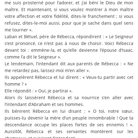
me suis prosterné pour l’adorer, et j’ai béni le Dieu de mon
maître. Et maintenant, si vous voulez montrer à mon maître
votre affection et votre fidélité, dites-le franchement ; si vous
refusez, dites-le-moi aussi, pour que je sache dans quel sens
me tourner ».
Laban et Bétuel, père de Rébecca, répondirent : « Le Seigneur
s’est prononcé, ce n’est pas à nous de choisir. Voici Rébecca
devant toi : emmène-la, et qu’elle devienne l’épouse d’Isaac,
comme l’a dit le Seigneur ».
Le lendemain, l’intendant dit aux parents de Rébecca : « Ne
me retardez pas, laissez-moi m’en aller ».
Ils appelèrent Rébecca et lui dirent : « Veux-tu partir avec cet
homme ? »
Elle répondit : « Oui, je partirai ».
Alors ils laissèrent Rébecca et sa nourrice s’en aller avec
l’intendant d’Abraham et ses hommes.
Ils bénirent Rébecca en lui disant : « O toi, notre sœur,
puisses-tu devenir la mère d’un peuple innombrable ! Que ta
descendance occupe les places fortes de ses ennemis ! ».
Aussitôt, Rébecca et ses servantes montèrent sur les