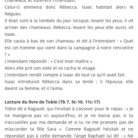
chameaux, et suivirent l’intendant.
Celui-ci emmena donc Rébecca. Isaac habitait alors le
Néguev.
Il était sorti à la tombée du jour lorsque, levant les yeux, il vit
arriver des chameaux. Rébecca, levant les yeux elle aussi, vit
Isaac.
Elle sauta à bas de son chameau et dit à l’intendant : « Quel
est cet homme qui vient dans la campagne à notre rencontre
? »
L’intendant répondit : « C’est mon maître ».
Alors elle prit son voile et se cacha le visage.
L’intendant rendit compte à Isaac de tout ce qu’il avait fait.
Isaac introduisit Rébecca dans sa tente ; il l’épousa, elle
devint sa femme, et il l’aima.
Lecture du livre de Tobie (Tb 7, 9c-10. 11c-17)
Tobie dit à Ragouël, qui l’invitait à s’asseoir pour le repas : « Je
ne mangerai pas ici aujourd’hui, et je ne boirai pas, si tu
n’accueilles pas ma demande et si tu ne me promets pas de
m’accorder ta fille Sara ». Comme Ragouël hésitait et ne
répondait pas à cette demande, l’ange Raphaël lui dit : « Ne