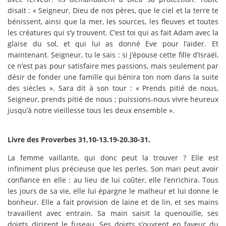
disait : « Seigneur, Dieu de nos pères, que le ciel et la terre te
bénissent, ainsi que la mer, les sources, les fleuves et toutes
les créatures qui s’y trouvent. C’est toi qui as fait Adam avec la
glaise du sol, et qui lui as donné Eve pour l’aider. Et
maintenant. Seigneur, tu le sais : si j’épouse cette fille d’Israël,
ce n’est pas pour satisfaire mes passions, mais seulement par
désir de fonder une famille qui bénira ton nom dans la suite
des siècles ». Sara dit à son tour : « Prends pitié de nous,
Seigneur, prends pitié de nous ; puissions-nous vivre heureux
jusqu’à notre vieillesse tous les deux ensemble ».
Livre des Proverbes 31,10-13.19-20.30-31.
La femme vaillante, qui donc peut la trouver ? Elle est
infiniment plus précieuse que les perles. Son mari peut avoir
confiance en elle : au lieu de lui coûter, elle l’enrichira. Tous
les jours de sa vie, elle lui épargne le malheur et lui donne le
bonheur. Elle a fait provision de laine et de lin, et ses mains
travaillent avec entrain. Sa main saisit la quenouille, ses
doigts dirigent le fuseau. Ses doigts s’ouvrent en faveur du