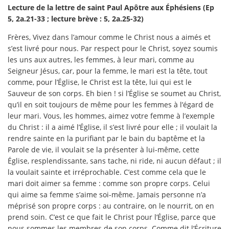
Lecture de la lettre de saint Paul Apôtre aux Éphésiens (Ep
5, 2a.21-33 ; lecture brève : 5, 2a.25-32)
Frères, Vivez dans l’amour comme le Christ nous a aimés et
s’est livré pour nous. Par respect pour le Christ, soyez soumis
les uns aux autres, les femmes, à leur mari, comme au
Seigneur Jésus, car, pour la femme, le mari est la tête, tout
comme, pour l’Église, le Christ est la tête, lui qui est le
Sauveur de son corps. Eh bien ! si l’Église se soumet au Christ,
qu’il en soit toujours de même pour les femmes à l’égard de
leur mari. Vous, les hommes, aimez votre femme à l’exemple
du Christ : il a aimé l’Église, il s’est livré pour elle ; il voulait la
rendre sainte en la purifiant par le bain du baptême et la
Parole de vie, il voulait se la présenter à lui-même, cette
Église, resplendissante, sans tache, ni ride, ni aucun défaut ; il
la voulait sainte et irréprochable. C’est comme cela que le
mari doit aimer sa femme : comme son propre corps. Celui
qui aime sa femme s’aime soi-même. Jamais personne n’a
méprisé son propre corps : au contraire, on le nourrit, on en
prend soin. C’est ce que fait le Christ pour l’Église, parce que
nous sommes les membres de son corps. Comme dit l’Écriture