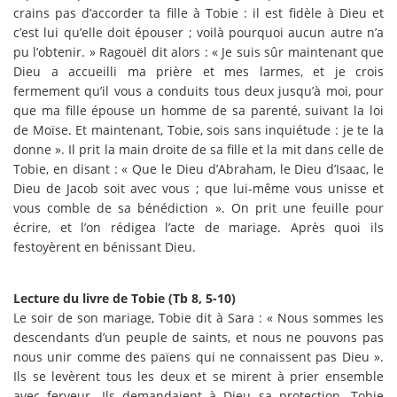
crains pas d’accorder ta fille à Tobie : il est fidèle à Dieu et
c’est lui qu’elle doit épouser ; voilà pourquoi aucun autre n’a
pu l’obtenir. » Ragouël dit alors : « Je suis sûr maintenant que
Dieu a accueilli ma prière et mes larmes, et je crois
fermement qu’il vous a conduits tous deux jusqu’à moi, pour
que ma fille épouse un homme de sa parenté, suivant la loi
de Moïse. Et maintenant, Tobie, sois sans inquiétude : je te la
donne ». Il prit la main droite de sa fille et la mit dans celle de
Tobie, en disant : « Que le Dieu d’Abraham, le Dieu d’Isaac, le
Dieu de Jacob soit avec vous ; que lui-même vous unisse et
vous comble de sa bénédiction ». On prit une feuille pour
écrire, et l’on rédigea l’acte de mariage. Après quoi ils
festoyèrent en bénissant Dieu.
Lecture du livre de Tobie (Tb 8, 5-10)
Le soir de son mariage, Tobie dit à Sara : « Nous sommes les
descendants d’un peuple de saints, et nous ne pouvons pas
nous unir comme des païens qui ne connaissent pas Dieu ».
Ils se levèrent tous les deux et se mirent à prier ensemble
avec ferveur. Ils demandaient à Dieu sa protection. Tobie