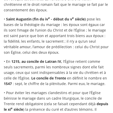
chrétienne et le droit romain fait que le mariage se fait par le
consentement des époux.
e
e
•
Saint Augustin (fin du iv
- début du v
siècle)
pose les
bases de la théologie du mariage : les époux sont égaux car
ils sont l’image de l’union du Christ et de l’Église ; le mariage
est saint parce que bon et apportant trois biens aux époux :
la fidélité, les enfants, le sacrement ; il n’y a qu’un seul
véritable amour, l’amour de prédilection : celui du Christ pour
son Église, celui des deux époux.
• En
1215, au concile de Latran IV,
l’Église retient comme
seuls sacrements, parmi les nombreux signes dont elle fait
usage, ceux qui sont indispensables à la vie du chrétien et à
celle de l’Église.
Le concile de Trente
en définit le nombre en
1547
: sept, le chiffre de la plénitude. Parmi eux, le mariage.
• Pour éviter les mariages clandestins et pour que l’Église
bénisse le mariage dans un cadre liturgique, le concile de
Trente rend obligatoire (cela se faisait cependant déjà
depuis
e
le xi
siècle
) la présence du curé et d’autres témoins. Il