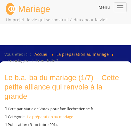
Mariage
Menu
Toggl
navig
Un projet de vie qui se construit à deux pour la vie !
Vous êtes ici :
Accueil
La préparation au mariage
Le mariage est-il une folie ?
Le b.a.-ba du mariage (1/7) – Cette
petite alliance qui renvoie à la
grande
Écrit par
Marie de Varax pour famillechretienne.fr
Catégorie :
La préparation au mariage
Publication : 31 octobre 2014