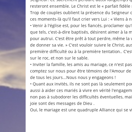
resteront ensemble. Le Christ est le « parfait fidèle ».
Trop de couples oublient la présence du Seigneur 
ces moments-là qu'il faut crier vers Lui : « Viens à 
• Venir à l'église est, pour les fiancés, proclamer
que tels, c'est-à-dire baptisés, désirent aimer à l
pour autrui. C'est être prêt à tout perdre, même la 
de donner sa vie. » C'est vouloir suivre le Christ, a
première difficulté ou à la première tentation.. C'es
sur le roc, et non sur le sable.
• Inviter la famille, les amis au mariage, ce n'est pa
comptez sur nous pour être témoins de l'Amour de Di
de tous les jours...Nous nous y engageons !
• Quant aux invités, ils ne sont pas là seulement p
aussi à aider ces mariés à vivre en vérité l'engage
non pas à subodorer les difficultés éventuelles, ma
joie sont des messages de Dieu .
Oui, le mariage est une quadruple Alliance qui se vi