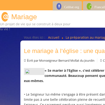
Celibat.org
Fiancail
Mariage
Un projet de vie qui se construit à deux pour
la vie !
Vous êtes ici :
Accueil
La préparation au mari
Le mariage à l’église : une qua
Écrit par
Monseigneur Bernard Mollat du Jourdin
C
« Se marier à l'Eglise », c'est célébre
communauté. Beaucoup pensent que le
eux-mêmes.
• Le Seigneur lui-même s'engage à être présent da
limite pas à une belle célébration pleine de recueil
Seigneur. Ce sacrement perdure aussi longtemps qu