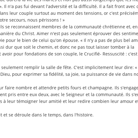
 Il n'a pas fui devant l'adversité et la difficulté. Il a fait front avec
dans leur couple surtout au moment des tensions, or c'est précisé
notre secours, nous périssons ! »
 qu'ils se reconnaissent membres de la communauté chrétienne et, en
a manière du Christ. Aimer n'est pas seulement éprouver des sentim
vie pour le bien de celui qu'on épouse. « Il n'y a pas de plus bel a
ussi dur que soit le chemin, et donc ne pas tout laisser tomber à la
t avoir pour fondations de son couple, le Crucifié- Ressuscité : c'est
s seulement remplir la salle de fête. C'est implicitement leur dire: «
eu, pour exprimer sa fidélité, sa joie, sa puissance de vie dans no
our faire nombre et attendre petits fours et champagne. Ils s'engag
ment pris entre eux deux, avec le Seigneur et la communauté. Ils s'
is à leur témoigner leur amitié et leur redire combien leur amour e
t et se déroule dans le temps, dans l'histoire.