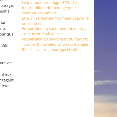
Le b.a.-ba du mariage (3/7) – Les
 courage.
quatre piliers du mariage pour
ment à
soutenir son amour
Et si on se mariait ? Comment savoir si
 tant
on est prêt
ents
Préparation au sacrement de mariage
: une priorité absolue !
mour que
Préparation au sacrement du mariage
- partie III - La célébration du mariage
 bâtir
Réflexions sur le mariage chrétien
tre vie
ent eux
engagent
t leur