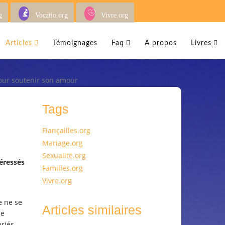
g
Vocatio.org
Vivre.org
Articles
Témoignages
Faq
A propos
Livres
pour soutenir son amour
Tags
Fiançailles.org
Mariage.org
Sexualité.org
éressés
Familles.org
Vivre.org
e ne se
Articles similaires
le
riés