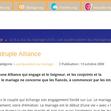
les.org
Mariage.org
Familles.org
Sexualite.or
age
Le b.a.-ba du mariage (3/7) – Les quatre piliers du mariage 
druple Alliance
atégorie :
La préparation au mariage
Publication : 13 octobre 2009
r une Alliance qui engage et le Seigneur, et les conjoints et la
 mariage ne concerne que les fiancés, à commencer par les int
ns le couple qui échange son engagement fondé sur Lui. Le mariag
lement, voire d'émotion. Le mariage est le début d'une vie « avec » 
e durera la vie des mariés et non pas aussi longtemps que les ma