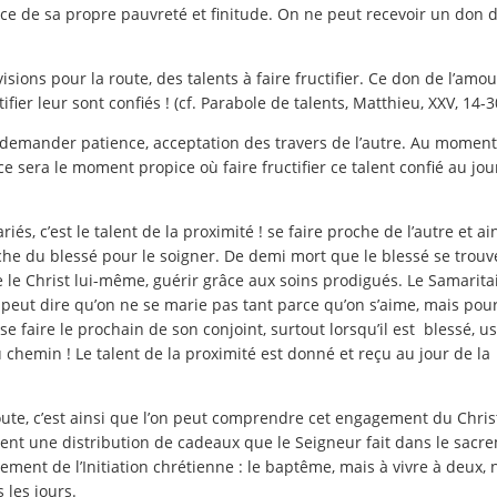
nce de sa propre pauvreté et finitude. On ne peut recevoir un don 
isions pour la route, des talents à faire fructifier. Ce don de l’amou
ifier leur sont confiés ! (cf. Parabole de talents, Matthieu, XXV, 14-30
va demander patience, acceptation des travers de l’autre. Au momen
 ce sera le moment propice où faire fructifier ce talent confié au jou
s, c’est le talent de la proximité ! se faire proche de l’autre et ai
he du blessé pour le soigner. De demi mort que le blessé se trouve 
ue le Christ lui-même, guérir grâce aux soins prodigués. Le Samarita
e peut dire qu’on ne se marie pas tant parce qu’on s’aime, mais pou
e faire le prochain de son conjoint, surtout lorsqu’il est
blessé, us
chemin ! Le talent de la proximité est donné et reçu au jour de la
ute, c’est ainsi que l’on peut comprendre cet engagement du Christ
iment une distribution de cadeaux que le Seigneur fait dans le sacr
ent de l’Initiation chrétienne : le baptême, mais à vivre à deux, 
 les jours.