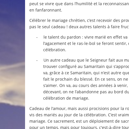
peut se vivre que dans l’humilité et la reconnaissa
en fanfaronnant.
Célébrer le mariage chrétien, c’est recevoir des prov
pas le seul cadeau ! deux autres talents à faire fruct
-
le talent du pardon : vivre marié en effet 
l’agacement et le ras-le-bol se feront sentir,
célébration.
-
Un autre cadeau que le Seigneur fait aux marié
trouver configuré au Samaritain qui s’approc
va, grâce à ce Samaritain, qui n’est autre q
fait le prochain du blessé. En ce sens, on n
s’aimer. On va, au cours des années à venir, s
décevant, on ne l’abandonne pas au bord du 
célébration de mariage.
Cadeau de l’amour, mais aussi procisions pour la ro
vis des mariés au jour de la célébration. C’est vra
mariage. Ce sacrement, est un déploiement de sacrem
pour un temps, mais pour toujours, c'est-à-dire tous