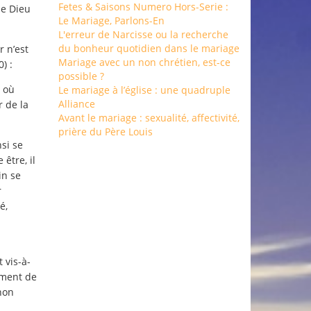
Fetes & Saisons Numero Hors-Serie :
de Dieu
Le Mariage, Parlons-En
L'erreur de Narcisse ou la recherche
du bonheur quotidien dans le mariage
r n’est
Mariage avec un non chrétien, est-ce
) :
possible ?
t où
Le mariage à l’église : une quadruple
Alliance
r de la
Avant le mariage : sexualité, affectivité,
prière du Père Louis
nsi se
être, il
in se
r
é,
 vis-à-
ement de
non