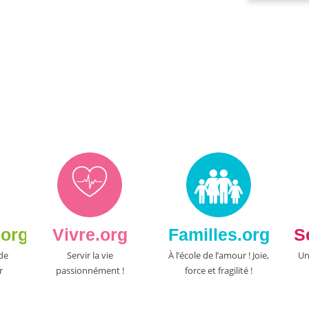
.org
Vivre.org
Familles.org
S
 de
Servir la vie
À l’école de l’amour ! Joie,
Un
r
passionnément !
force et fragilité !