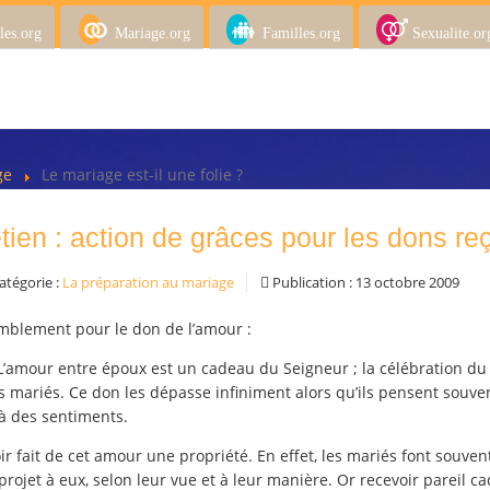
les.org
Mariage.org
Familles.org
Sexualite.or
age
Le mariage est-il une folie ?
tien : action de grâces pour les dons reç
atégorie :
La préparation au mariage
Publication : 13 octobre 2009
umblement pour le don de l’amour :
 L’amour entre époux est un cadeau du Seigneur ; la célébration du
s mariés. Ce don les dépasse infiniment alors qu’ils pensent souve
s à des sentiments.
 fait de cet amour une propriété. En effet, les mariés font souven
ojet à eux, selon leur vue et à leur manière. Or recevoir pareil c