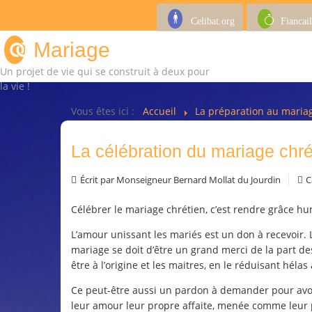
Celibat.org
Fiancail
Mariage
Un projet de vie qui se construit à deux pour
la vie !
Vous êtes ici :
Accueil
La préparation au mari
La célébration du mariage chré
Écrit par
Monseigneur Bernard Mollat du Jourdin
C
Célébrer le mariage chrétien, c’est rendre grâce h
L’amour unissant les mariés est un don à recevoir.
mariage se doit d’être un grand merci de la part de
être à l’origine et les maitres, en le réduisant héla
Ce peut-être aussi un pardon à demander pour avoir
leur amour leur propre affaite, menée comme leur pr