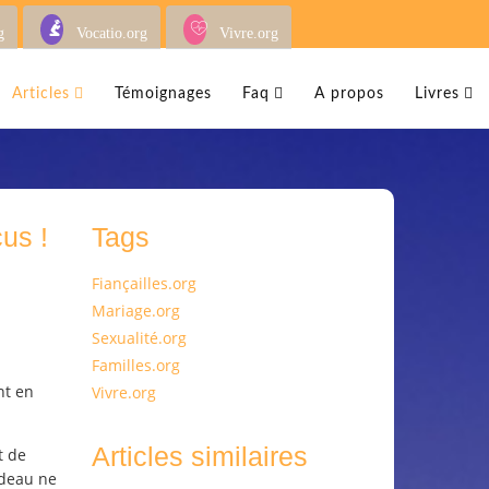
g
Vocatio.org
Vivre.org
Articles
Témoignages
Faq
A propos
Livres
us !
Tags
Fiançailles.org
Mariage.org
Sexualité.org
Familles.org
nt en
Vivre.org
Articles similaires
t de
adeau ne