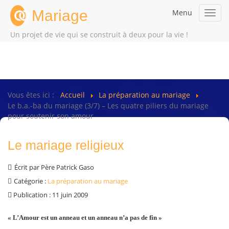
Mariage
Menu
Toggl
navig
Un projet de vie qui se construit à deux pour la vie !
Vous êtes ici :
Accueil
La préparation au mariage
Le b.a.-ba du mariage (3/7) – Les quatre piliers du mariage
pour soutenir son amour
Le mariage religieux
Écrit par
Père Patrick Gaso
Catégorie :
La préparation au mariage
Publication : 11 juin 2009
« L’Amour est un anneau et un anneau n’a pas de fin »