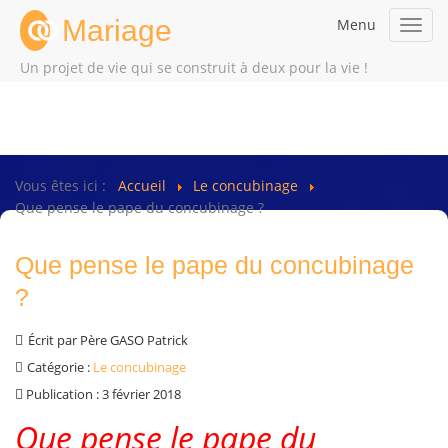
Mariage
Menu
Toggl
navig
Un projet de vie qui se construit à deux pour la vie !
Vous êtes ici :
Accueil
Le concubinage
Que pense le pape du concubinage ?
Que pense le pape du concubinage
?
Écrit par
Père GASO Patrick
Catégorie :
Le concubinage
Publication : 3 février 2018
Que pense le pape du