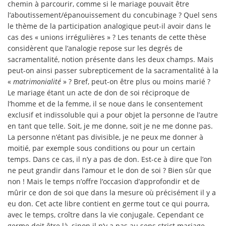
chemin à parcourir, comme si le mariage pouvait être
l’aboutissement/épanouissement du concubinage ? Quel sens
le thème de la participation analogique peut-il avoir dans le
cas des « unions irrégulières » ? Les tenants de cette thèse
considèrent que l’analogie repose sur les degrés de
sacramentalité, notion présente dans les deux champs. Mais
peut-on ainsi passer subrepticement de la sacramentalité à la
«
matrimonialité
» ? Bref, peut-on être plus ou moins marié ?
Le mariage étant un acte de don de soi réciproque de
l’homme et de la femme, il se noue dans le consentement
exclusif et indissoluble qui a pour objet la personne de l’autre
en tant que telle. Soit, je me donne, soit je ne me donne pas.
La personne n’étant pas divisible, je ne peux me donner à
moitié, par exemple sous conditions ou pour un certain
temps. Dans ce cas, il n’y a pas de don. Est-ce à dire que l’on
ne peut grandir dans l’amour et le don de soi ? Bien sûr que
non ! Mais le temps n’offre l’occasion d’approfondir et de
mûrir ce don de soi que dans la mesure où précisément il y a
eu don. Cet acte libre contient en germe tout ce qui pourra,
avec le temps, croître dans la vie conjugale. Cependant ce
germe doit être là, sinon il n’y a pas au sens strict mariage.