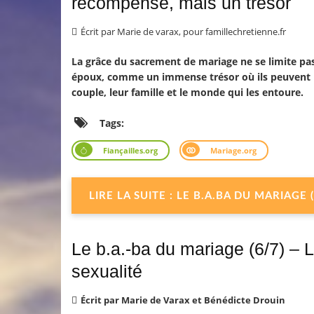
récompense, mais un trésor
Écrit par
Marie de varax, pour famillechretienne.fr
La grâce du sacrement de mariage ne se limite pas 
époux, comme un immense trésor où ils peuvent pu
couple, leur famille et le monde qui les entoure.
Tags:
Fiançailles.org
Mariage.org
LIRE LA SUITE : LE B.A.BA DU MARIAG
Le b.a.-ba du mariage (6/7) – 
sexualité
Écrit par
Marie de Varax et Bénédicte Drouin