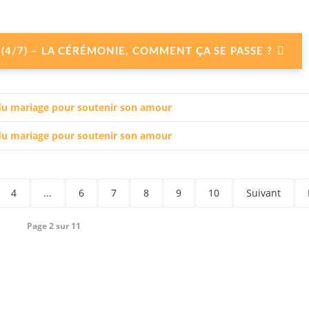
E (4/7) – LA CÉRÉMONIE, COMMENT ÇA SE PASSE ?
s du mariage pour soutenir son amour
s du mariage pour soutenir son amour
4
...
6
7
8
9
10
Suivant
Page 2 sur 11