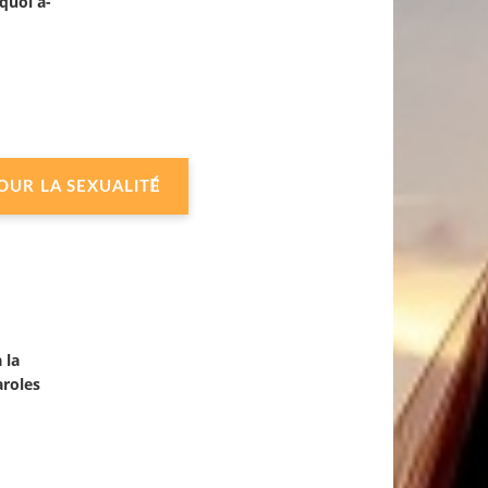
quoi a-
POUR LA SEXUALITÉ
 la
aroles