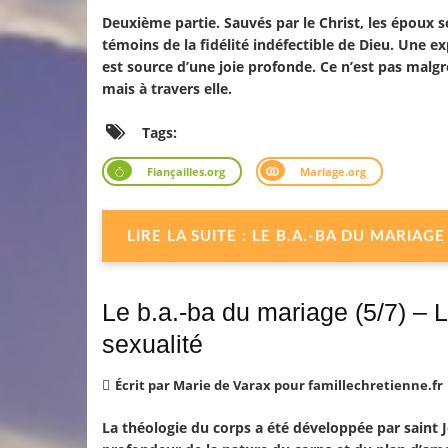
Deuxième partie. Sauvés par le Christ, les époux s
témoins de la fidélité indéfectible de Dieu. Une e
est source d’une joie profonde. Ce n’est pas malgré 
mais à travers elle.
Tags:
Fiançailles.org
Mariage.org
LIRE LA SUITE : LE B.A.-BA DU MARIA
Le b.a.-ba du mariage (5/7) – 
sexualité
Écrit par
Marie de Varax pour famillechretienne.fr
La théologie du corps a été développée par saint Je