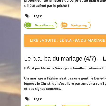
profondeur de la nature du corps et du plan d’amo
t-il été abîmé par le péché ?
Tags:
Fiançailles.org
Mariage.org
LIRE LA SUITE : LE B.A.-BA DU MARIA
Le b.a.-ba du mariage (4/7) –
Écrit par
Marie de Varax pour famillechretienne.fr
Un mariage à l’église n’est pas une gentille bénédi
légère : le Christ, qui s’est livré par amour à son Ég
et des signes concrets.
Tags: