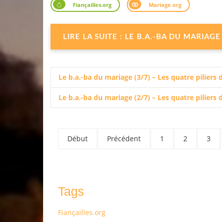
Fiançailles.org
Mariage.org
LIRE LA SUITE : LE B.A.-BA DU MARIAG
Le b.a.-ba du mariage (3/7) – Les quatre pilier
Le b.a.-ba du mariage (2/7) – Les quatre pilier
Début
Précédent
1
2
3
Tags
Fiançailles.org