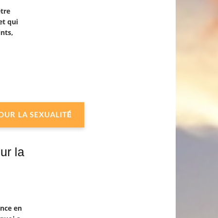
être
et qui
ints,
POUR LA SEXUALITÉ
ur la
ence en