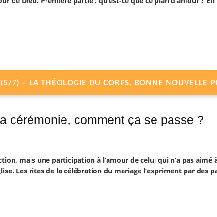
ur de Dieu. Première partie : qu’est-ce que ce plan d’amour ? En 
GE (5/7) – LA THÉOLOGIE DU CORPS, BONNE NOUVELLE 
 La cérémonie, comment ça se passe ?
ction, mais une participation à l’amour de celui qui n’a pas aimé à
lise.
Les rites de la célébration du mariage l’expriment par des p